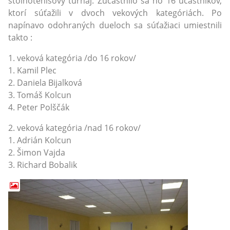
stolnotenisový turnaj. Zúčastnilo sa ho 16 účastníkov,
ktorí súťažili v dvoch vekových kategóriách. Po
napínavo odohraných dueloch sa súťažiaci umiestnili
takto :
1. veková kategória /do 16 rokov/
1. Kamil Plec
2. Daniela Bijalková
3. Tomáš Kolcun
4. Peter Polščák
2. veková kategória /nad 16 rokov/
1. Adrián Kolcun
2. Šimon Vajda
3. Richard Bobalik