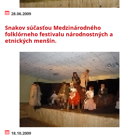
28.06.2009
Snakov súčasťou Medzinárodného
folklórneho festivalu národnostných a
etnických menšín.
18.10.2009