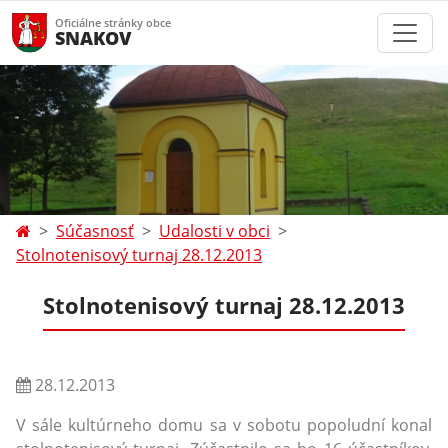
Oficiálne stránky obce
SNAKOV
Súčasnosť
Udalosti v obci
Stolnotenisový turnaj 28.12.2013
Stolnotenisový turnaj 28.12.2013
28.12.2013
V sále kultúrneho domu sa v sobotu popoludní konal