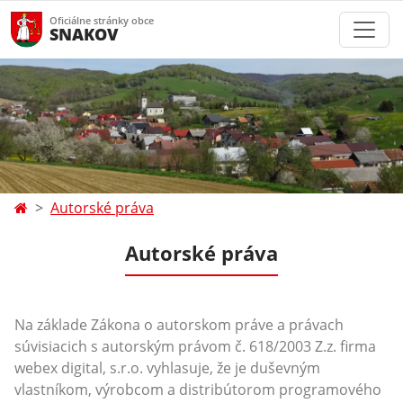
Oficiálne stránky obce
SNAKOV
Autorské práva
Autorské práva
Na základe Zákona o autorskom práve a právach
súvisiacich s autorským právom č. 618/2003 Z.z. firma
webex digital, s.r.o. vyhlasuje, že je duševným
vlastníkom, výrobcom a distribútorom programového