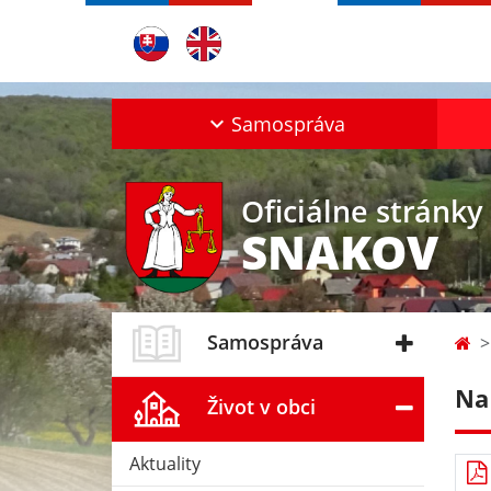
Samospráva
Oficiálne stránky
SNAKOV
Samospráva
Na
Život v obci
Aktuality