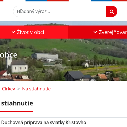
Hľadaný výraz...
Život v obci
Zverejňova
 obce
Cirkev
Na stiahnutie
 stiahnutie
Duchovná príprava na sviatky Kristovho