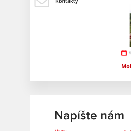
Kontakty
1
Mok
Napíšte nám
Meno: