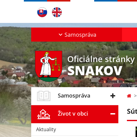
Samospráva
Oficiálne stránky
SNAKOV
Samospráva
Sú
Život v obci
Aktuality