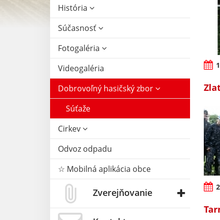
História
Súčasnosť
Fotogaléria
1
Videogaléria
Zla
Dobrovoľný hasičský zbor
Súťaže
Cirkev
Odvoz odpadu
☆ Mobilná aplikácia obce
2
Zverejňovanie
Tar