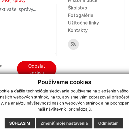
t vašej správy:
História obce
Školstvo
Fotogaléria
Užitočné linky
Kontakty
Odoslať
ím
správu
Používame cookies
okie a ďalšie technológie sledovania používame na zlepšenie vášho
 našich webových stránok, na to, aby sme vám zobrazovali prispôs
my, na analýzu návštevnosti našich webových stránok a na pochopeni
webdesign
|
naši návštevníci prichádzajú.
.
,
o.
,
SÚHLASÍM
Zmeniť moje nastavenia
Odmietam