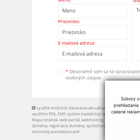
Tex
Priezvisko:
E-mailová adresa:
*
Oboznámil som sa so
spracúvan
osobných údajov
Súbory co
prehliadania
využite možnosť získavania aktuálnych informácií s
cielené rekla
využitím RSS
, CMS systém (redakčný) systém ECHELON 2,
Mapa stránok
,
web portál
,
webhosting
,
webex.digital, s.r.o
domény
,
registrácia domény
,
spoločnosť webex.digital, s.r.
technický prevádzkovateľ