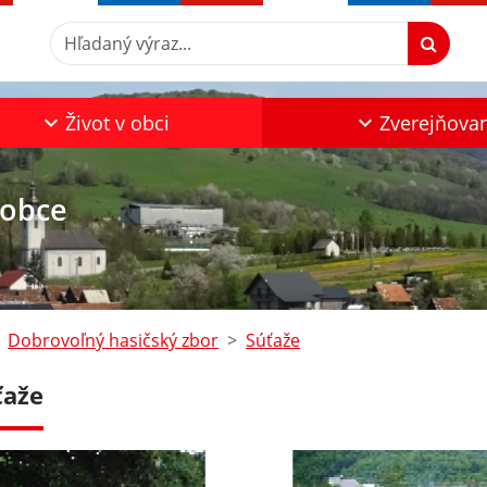
Hľadaný výraz...
Život v obci
Zverejňova
 obce
Dobrovoľný hasičský zbor
Súťaže
ťaže