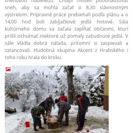
snehovou nádielkou. Chlapi museli poodhadzovať
sneh, aby sa mohla začať o 8,30 slávnostným
výstrelom. Prípravné práce prebiehali podľa plánu a o
14,00 hod boli zabíjačkové jedlá hotové. Sála
kultúrneho domu sa začala zapĺňať občanmi, ktorí
prišli ochutnať niektoré už pomaly zabudnuté jedlá. V
sále vládla dobrá nálada, prítomní si zaspievali a
zatancovali. Hudobná skupina Akcent z Hrabského i
toho roku hrala do kroku.