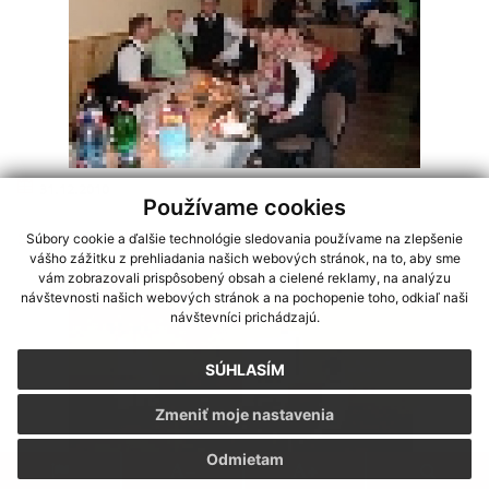
31.12.2010
Používame cookies
Silvestrovský ples 31.12.2010
Súbory cookie a ďalšie technológie sledovania používame na zlepšenie
vášho zážitku z prehliadania našich webových stránok, na to, aby sme
vám zobrazovali prispôsobený obsah a cielené reklamy, na analýzu
návštevnosti našich webových stránok a na pochopenie toho, odkiaľ naši
návštevníci prichádzajú.
SÚHLASÍM
Zmeniť moje nastavenia
Odmietam