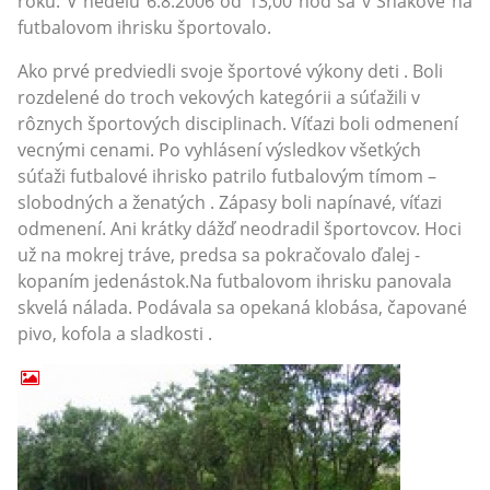
roku. V nedeľu 6.8.2006 od 13,00 hod sa v Snakove na
futbalovom ihrisku športovalo.
Ako prvé predviedli svoje športové výkony deti . Boli
rozdelené do troch vekových kategórii a súťažili v
rôznych športových disciplinach. Víťazi boli odmenení
vecnými cenami. Po vyhlásení výsledkov všetkých
súťaži futbalové ihrisko patrilo futbalovým tímom –
slobodných a ženatých . Zápasy boli napínavé, víťazi
odmenení. Ani krátky dážď neodradil športovcov. Hoci
už na mokrej tráve, predsa sa pokračovalo ďalej -
kopaním jedenástok.Na futbalovom ihrisku panovala
skvelá nálada. Podávala sa opekaná klobása, čapované
pivo, kofola a sladkosti .