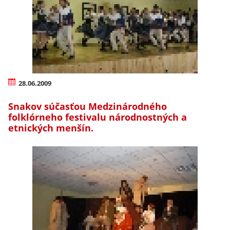
28.06.2009
Snakov súčasťou Medzinárodného
folklórneho festivalu národnostných a
etnických menšín.