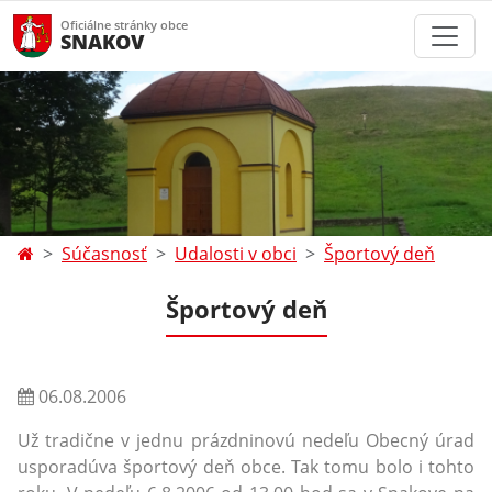
Oficiálne stránky obce
SNAKOV
Súčasnosť
Udalosti v obci
Športový deň
Športový deň
06.08.2006
Už tradične v jednu prázdninovú nedeľu Obecný úrad
usporadúva športový deň obce. Tak tomu bolo i tohto