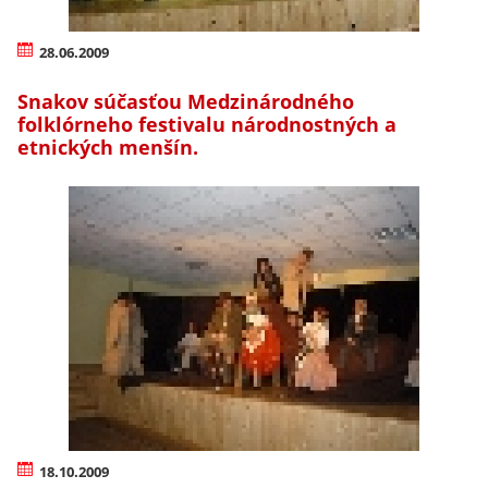
28.06.2009
Snakov súčasťou Medzinárodného
folklórneho festivalu národnostných a
etnických menšín.
18.10.2009