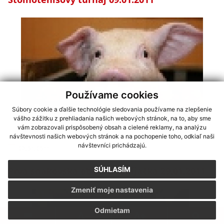
Používame cookies
Súbory cookie a ďalšie technológie sledovania používame na zlepšenie
vášho zážitku z prehliadania našich webových stránok, na to, aby sme
vám zobrazovali prispôsobený obsah a cielené reklamy, na analýzu
návštevnosti našich webových stránok a na pochopenie toho, odkiaľ naši
návštevníci prichádzajú.
29.01.2011
Prvá snakovská obecná zabíjačka 29.01.2011
SÚHLASÍM
Zmeniť moje nastavenia
Odmietam