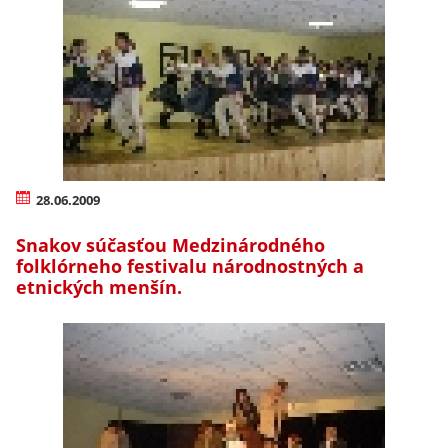
28.06.2009
Snakov súčasťou Medzinárodného
folklórneho festivalu národnostných a
etnických menšín.