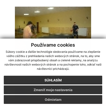
Používame cookies
Súbory cookie a ďalšie technológie sledovania používame na zlepšenie
vášho zážitku z prehliadania našich webových stránok, na to, aby sme
vám zobrazovali prispôsobený obsah a cielené reklamy, na analýzu
návštevnosti našich webových stránok a na pochopenie toho, odkiaľ naši
03.01.2010
návštevníci prichádzajú.
Stolnotenisový turnaj 03.01.2010
SÚHLASÍM
Zmeniť moje nastavenia
Odmietam