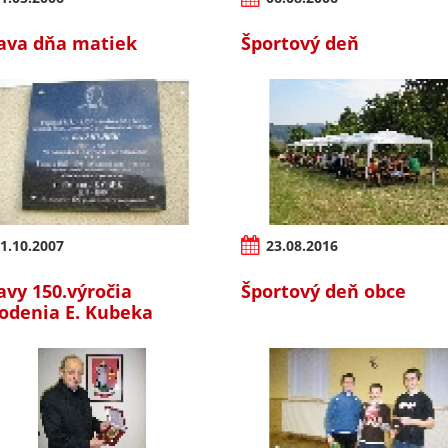
ava dňa matiek
Športový deň
1.10.2007
23.08.2016
avy 150.výročia
Športový deň obce
odenia E. Kubeka