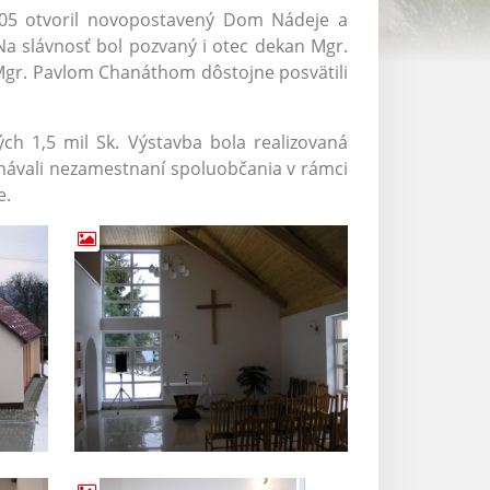
 2005 otvoril novopostavený Dom Nádeje a
a slávnosť bol pozvaný i otec dekan Mgr.
Mgr. Pavlom Chanáthom dôstojne posvätili
ch 1,5 mil Sk. Výstavba bola realizovaná
ávali nezamestnaní spoluobčania v rámci
e.