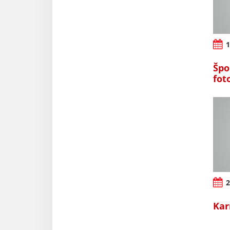
1
Špo
fot
2
Kar