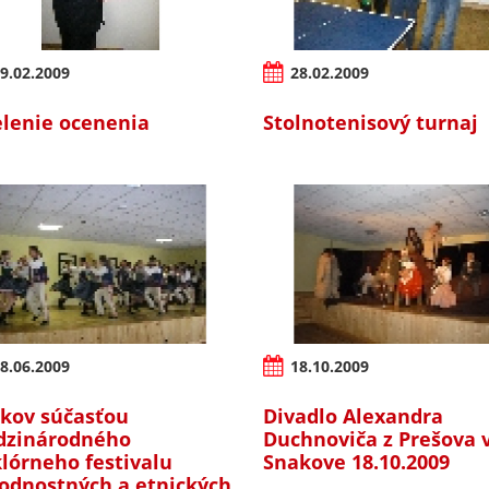
9.02.2009
28.02.2009
lenie ocenenia
Stolnotenisový turnaj
8.06.2009
18.10.2009
kov súčasťou
Divadlo Alexandra
zinárodného
Duchnoviča z Prešova 
klórneho festivalu
Snakove 18.10.2009
odnostných a etnických