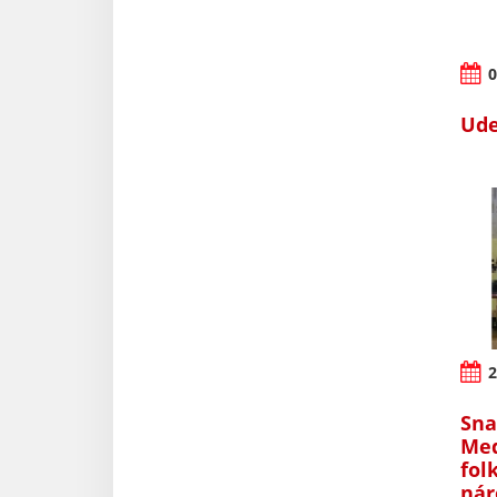
0
Ude
2
Sna
Med
fol
nár