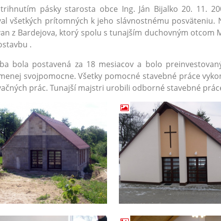
trihnutím pásky starosta obce Ing. Ján Bijalko 20. 11.
al všetkých prítomných k jeho slávnostnému posväteniu. N
an z Bardejova, ktorý spolu s tunajším duchovným otcom 
stavbu .
ba bola postavená za 18 mesiacov a bolo preinvestovaný
menej svojpomocne. Všetky pomocné stavebné práce vykon
vačných prác. Tunajší majstri urobili odborné stavebné prác