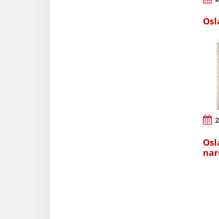
Osl
2
Osl
nar