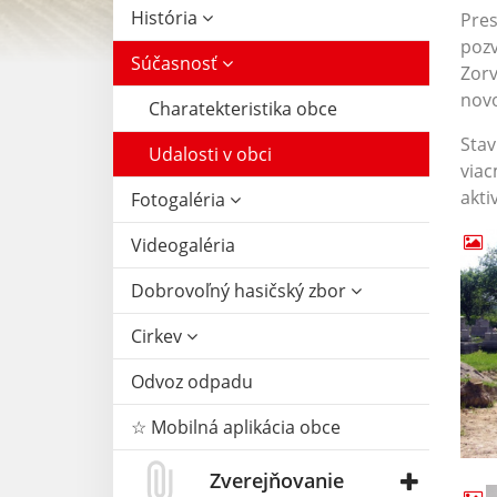
História
Pres
pozv
Súčasnosť
Zorv
novo
Charatekteristika obce
Stav
Udalosti v obci
viac
akti
Fotogaléria
Videogaléria
Dobrovoľný hasičský zbor
Cirkev
Odvoz odpadu
☆ Mobilná aplikácia obce
Zverejňovanie