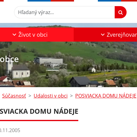
Hľadaný výraz...
Život v obci
Zverejňova
 obce
Súčasnosť
Udalosti v obci
POSVIACKA DOMU NÁDEJE
SVIACKA DOMU NÁDEJE
.11.2005