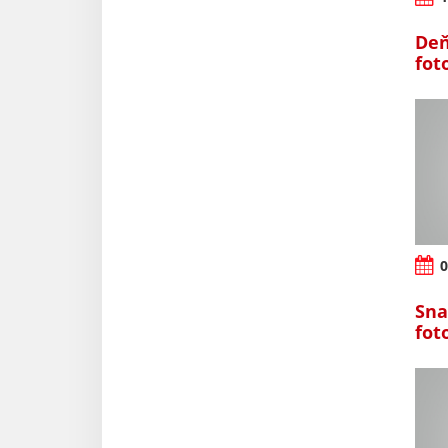
Deň
fot
0
Sna
fot