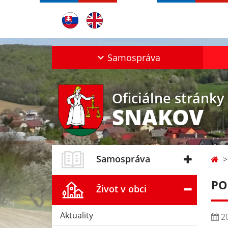
Samospráva
Oficiálne stránky
SNAKOV
Samospráva
PO
Život v obci
Aktuality
20