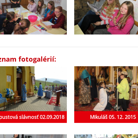
znam fotogalérií:
ustová slávnosť 02.09.2018
Mikuláš 05. 12. 2015