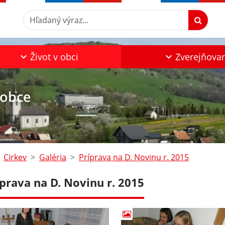
Hľadaný výraz...
Život v obci
Zverejňova
 obce
Cirkev
Galéria
Príprava na D. Novinu r. 2015
íprava na D. Novinu r. 2015