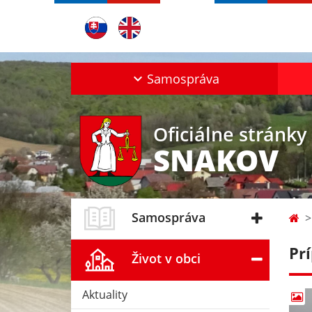
Samospráva
Oficiálne stránky
SNAKOV
Samospráva
Pr
Život v obci
Aktuality