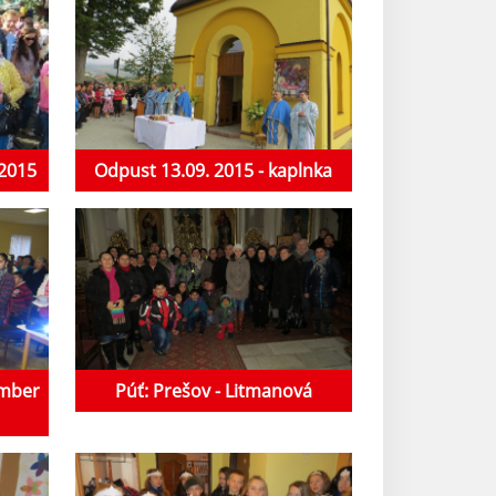
 2015
Odpust 13.09. 2015 - kaplnka
ember
Púť: Prešov - Litmanová