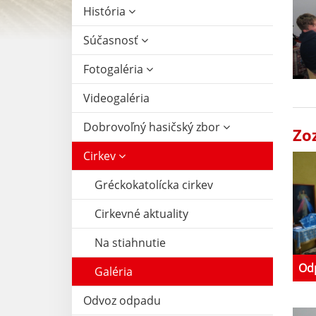
História
Súčasnosť
Fotogaléria
Videogaléria
Dobrovoľný hasičský zbor
Zo
Cirkev
Gréckokatolícka cirkev
Cirkevné aktuality
Na stiahnutie
Odp
Galéria
Odvoz odpadu