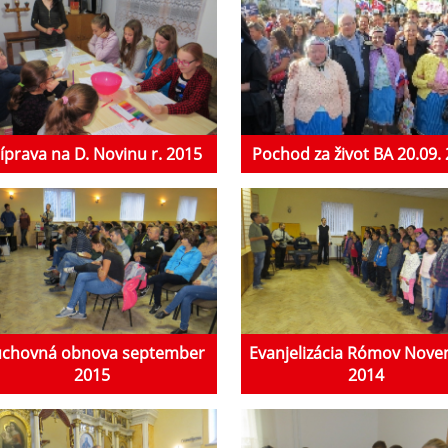
íprava na D. Novinu r. 2015
Pochod za život BA 20.09.
chovná obnova september
Evanjelizácia Rómov Nov
2015
2014