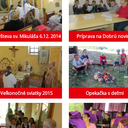
števa sv. Mikuláša 6.12. 2014
Príprava na Dobrú nov
Veľkonočné sviatky 2015
Opekačka s deťmi