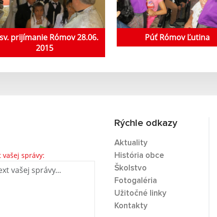
 sv. prijímanie Rómov 28.06.
Púť Rómov Ľutina
2015
Rýchle odkazy
Aktuality
t vašej správy:
História obce
Školstvo
Fotogaléria
Užitočné linky
Kontakty