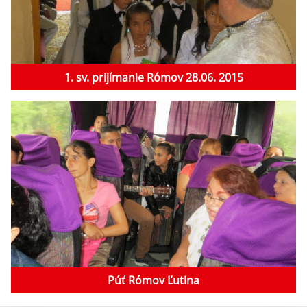
1. sv. prijímanie Rómov 28.06. 2015
Púť Rómov Ľutina