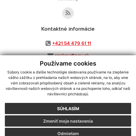
Kontaktné informácie
+421 54 479 61 11
snakov@ocu.sk
Používame cookies
Súbory cookie a ďalšie technológie sledovania používame na zlepšenie
vášho zážitku z prehliadania našich webových stránok, na to, aby sme
využite možnosť získavania aktuálnych informácií s využitím RSS
,
vám zobrazovali prispôsobený obsah a cielené reklamy, na analýzu
CMS systém (redakčný) systém ECHELON 2,
Mapa stránok
,
web portál
,
návštevnosti našich webových stránok a na pochopenie toho, odkiaľ naši
návštevníci prichádzajú.
webhosting
,
webex.digital, s.r.o.
,
domény
,
registrácia domény
,
spoločnosť webex.digital, s.r.o.
,
technický prevádzkovateľ
SÚHLASÍM
Posledná aktualizácia:
05.08.2026
Zmeniť moje nastavenia
Vytlačiť stránku
|
Vyhlásenie o prístupnosti
Autorské práva
|
Cookies
Odmietam