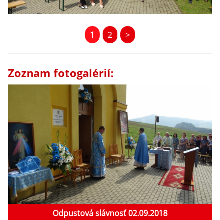
1
2
>
Zoznam fotogalérií:
Odpustová slávnosť 02.09.2018