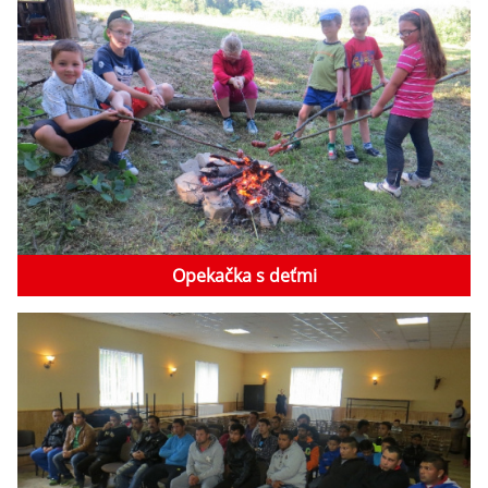
Opekačka s deťmi