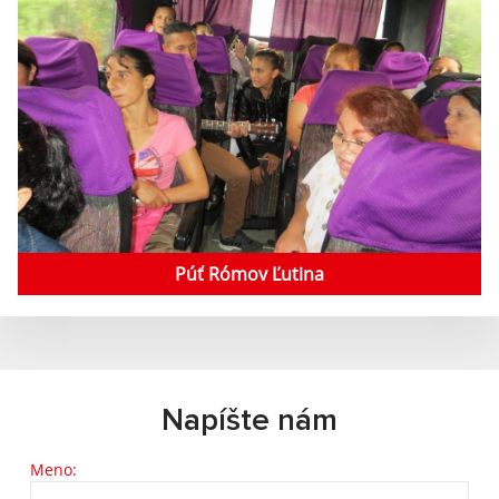
Púť Rómov Ľutina
Napíšte nám
Meno: