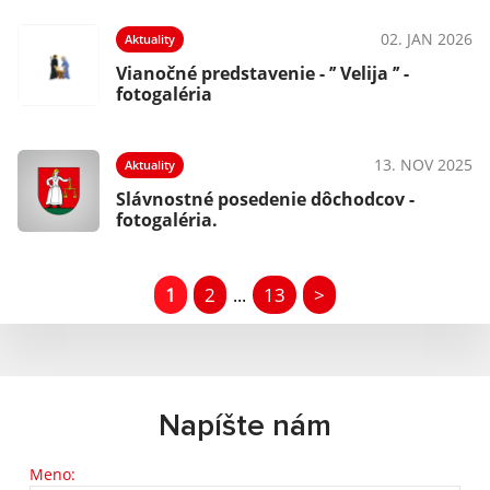
02. JAN 2026
Aktuality
Vianočné predstavenie - ’’ Velija ’’ -
fotogaléria
13. NOV 2025
Aktuality
Slávnostné posedenie dôchodcov -
fotogaléria.
1
2
13
>
...
Napíšte nám
Meno: