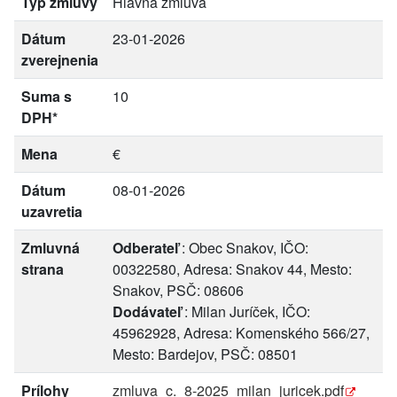
Typ zmluvy
Hlavná zmluva
Dátum
23-01-2026
zverejnenia
Suma s
10
DPH*
Mena
€
Dátum
08-01-2026
uzavretia
Zmluvná
Odberateľ
: Obec Snakov, IČO:
strana
00322580, Adresa: Snakov 44, Mesto:
Snakov, PSČ: 08606
Dodávateľ
: Milan Juríček, IČO:
45962928, Adresa: Komenského 566/27,
Mesto: Bardejov, PSČ: 08501
Prílohy
zmluva_c._8-2025_milan_juricek.pdf