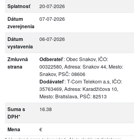
Splatnosť
20-07-2026
Dátum
07-07-2026
zverejnenia
Dátum
06-07-2026
vystavenia
Zmluvná
Odberateľ
: Obec Snakov, IČO:
strana
00322580, Adresa: Snakov 44, Mesto:
Snakov, PSČ: 08606
Dodávateľ
: T-Com Telekom a.s, IČO:
35763469, Adresa: Karadžičova 10,
Mesto: Bratislava, PSČ: 82513
Suma s
16.38
DPH*
Mena
€