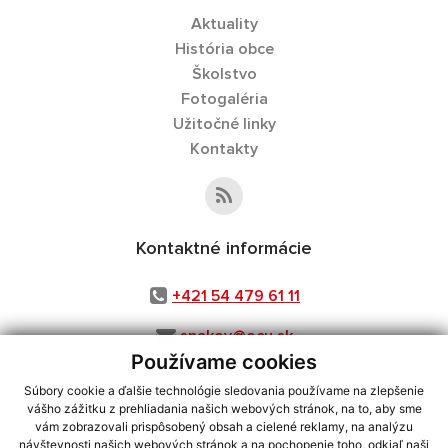
Aktuality
História obce
Školstvo
Fotogaléria
Užitočné linky
Kontakty
Kontaktné informácie
+421 54 479 61 11
snakov@ocu.sk
Používame cookies
Súbory cookie a ďalšie technológie sledovania používame na zlepšenie
vášho zážitku z prehliadania našich webových stránok, na to, aby sme
využite možnosť získavania aktuálnych informácií s využitím RSS
,
vám zobrazovali prispôsobený obsah a cielené reklamy, na analýzu
CMS systém (redakčný) systém ECHELON 2,
Mapa stránok
,
web portál
,
návštevnosti našich webových stránok a na pochopenie toho, odkiaľ naši