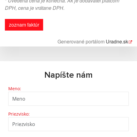
*
Uvedená cena je konečná. Ak je dodávateľ platcom
DPH, cena je vrátane DPH.
zoznam faktúr
Generované portálom
Uradne.sk
Napíšte nám
Meno:
Priezvisko: