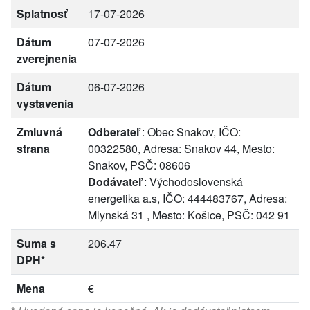
Splatnosť
17-07-2026
Dátum
07-07-2026
zverejnenia
Dátum
06-07-2026
vystavenia
Zmluvná
Odberateľ
: Obec Snakov, IČO:
strana
00322580, Adresa: Snakov 44, Mesto:
Snakov, PSČ: 08606
Dodávateľ
: Východoslovenská
energetika a.s, IČO: 444483767, Adresa:
Mlynská 31 , Mesto: Košice, PSČ: 042 91
Suma s
206.47
DPH*
Mena
€