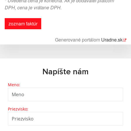
*
Uvedená cena je konečná. Ak je dodávateľ platcom
DPH, cena je vrátane DPH.
zoznam faktúr
Generované portálom
Uradne.sk
Napíšte nám
Meno:
Priezvisko: