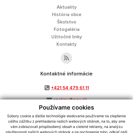
Aktuality
História obce
Školstvo
Fotogaléria
Užitočné linky
Kontakty
Kontaktné informácie
+421 54 479 61 11
snakov@ocu.sk
Používame cookies
Súbory cookie a ďalšie technológie sledovania používame na zlepšenie
vášho zážitku z prehliadania našich webových stránok, na to, aby sme
využite možnosť získavania aktuálnych informácií s využitím RSS
,
vám zobrazovali prispôsobený obsah a cielené reklamy, na analýzu
CMS systém (redakčný) systém ECHELON 2,
Mapa stránok
,
web portál
,
návštevnosti našich webových stránok a na pochopenie toho, odkiaľ naši