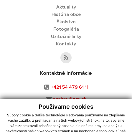
Aktuality
História obce
Školstvo
Fotogaléria
Užitočné linky
Kontakty
Kontaktné informácie
+421 54 479 61 11
snakov@ocu.sk
Používame cookies
Súbory cookie a ďalšie technológie sledovania používame na zlepšenie
vášho zážitku z prehliadania našich webových stránok, na to, aby sme
využite možnosť získavania aktuálnych informácií s využitím RSS
,
vám zobrazovali prispôsobený obsah a cielené reklamy, na analýzu
CMS systém (redakčný) systém ECHELON 2,
Mapa stránok
,
web portál
,
návštevnosti našich webových stránok a na pochopenie toho, odkiaľ naši