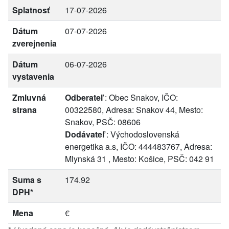
Splatnosť
17-07-2026
Dátum
07-07-2026
zverejnenia
Dátum
06-07-2026
vystavenia
Zmluvná
Odberateľ
: Obec Snakov, IČO:
strana
00322580, Adresa: Snakov 44, Mesto:
Snakov, PSČ: 08606
Dodávateľ
: Východoslovenská
energetika a.s, IČO: 444483767, Adresa:
Mlynská 31 , Mesto: Košice, PSČ: 042 91
Suma s
174.92
DPH*
Mena
€