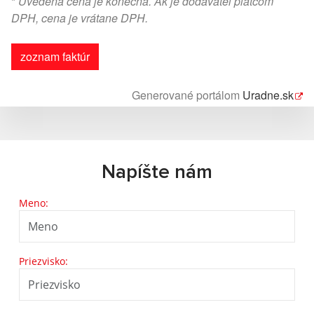
*
Uvedená cena je konečná. Ak je dodávateľ platcom
DPH, cena je vrátane DPH.
zoznam faktúr
Generované portálom
Uradne.sk
Napíšte nám
Meno:
Priezvisko: