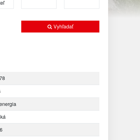
Vyhľadať
78
6
 energia
ská
6