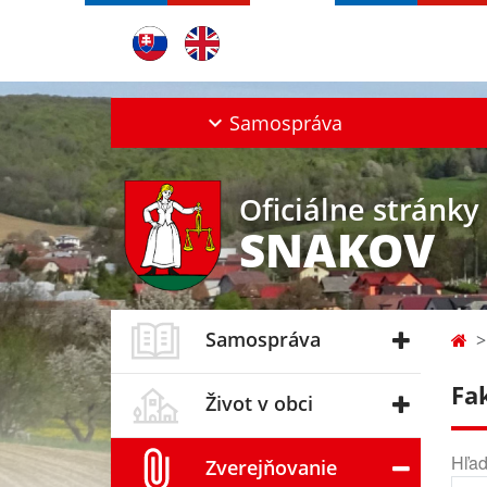
Samospráva
Oficiálne stránky
SNAKOV
Samospráva
Fa
Život v obci
Hľad
Zverejňovanie