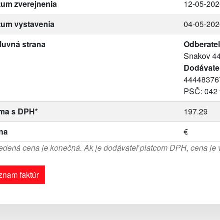
um zverejnenia
12-05-202
tum vystavenia
04-05-202
luvná strana
Odberateľ
Snakov 44
Dodávate
444483767
PSČ: 042
ma s DPH*
197.29
na
€
dená cena je konečná. Ak je dodávateľ platcom DPH, cena je
znam faktúr