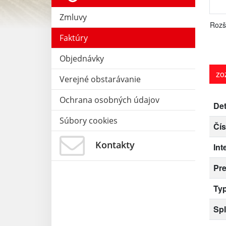
Zmluvy
Rozš
Faktúry
Objednávky
zo
Verejné obstarávanie
Ochrana osobných údajov
Det
Súbory cookies
Čís
Kontakty
Int
Pr
Typ
Spl