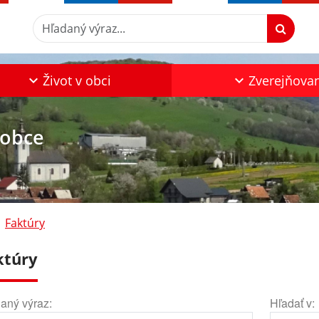
Hľadaný výraz...
Život v obci
Zverejňova
 obce
Faktúry
ktúry
aný výraz:
Hľadať v: