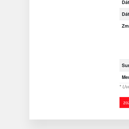
Dát
Dá
Zm
Su
Me
*
Uve
zo