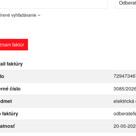
írené vyhľadávanie
znam faktúr
ail faktúry
72947346
lo
erné číslo
3085/202
edmet
elektrická
 faktúry
odberateľ
atnosť
20-05-202