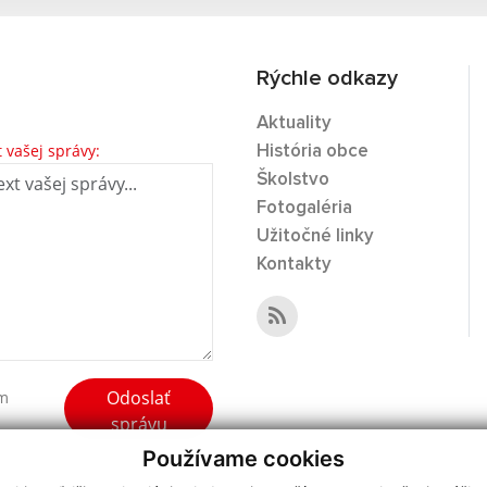
Rýchle odkazy
Aktuality
t vašej správy:
História obce
Školstvo
Fotogaléria
Užitočné linky
Kontakty
Odoslať
ím
správu
Používame cookies