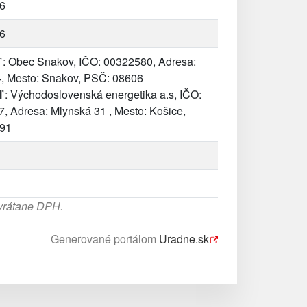
6
6
: Obec Snakov, IČO: 00322580, Adresa:
, Mesto: Snakov, PSČ: 08606
ľ
: Východoslovenská energetika a.s, IČO:
, Adresa: Mlynská 31 , Mesto: Košice,
 91
 vrátane DPH.
Generované portálom
Uradne.sk