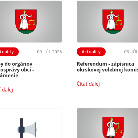
tuality
09. JÚL 2026
Aktuality
06. JÚ
by do orgánov
Referendum - zápisnica
osprávy obcí -
okrskovej volebnej komis
ámenie
Čítať ďalej
ť ďalej