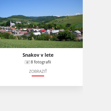
Snakov v lete
Odha
8 fotografii
ZOBRAZIŤ