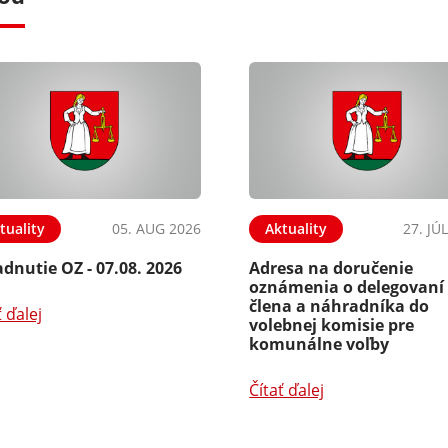
tuality
05. AUG 2026
Aktuality
27. JÚ
dnutie OZ - 07.08. 2026
Adresa na doručenie
oznámenia o delegovaní
člena a náhradníka do
ť ďalej
volebnej komisie pre
komunálne voľby
Čítať ďalej