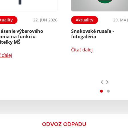
tuality
22. JÚN 2026
Aktuality
29. MÁJ
lásenie výberového
Snakovské rusaľa -
ania na funkciu
fotogaléria
iteľky MŠ
Čítať ďalej
ť ďalej
ODVOZ ODPADU