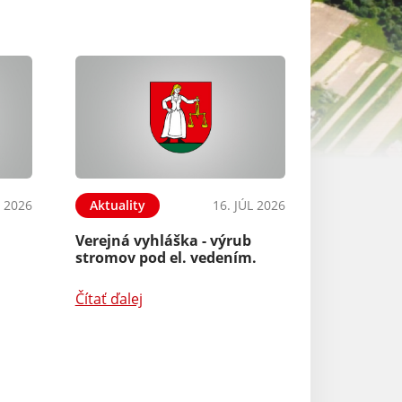
L 2026
Aktuality
16. JÚL 2026
Aktuality
Verejná vyhláška - výrub
Adresa na doruč
stromov pod el. vedením.
oznámenia o de
člena a náhradn
okrskovej komis
Čítať ďalej
Referendum
Čítať ďalej