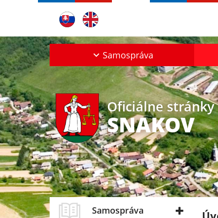
Samospráva
Oficiálne stránky
SNAKOV
Samospráva
Úv