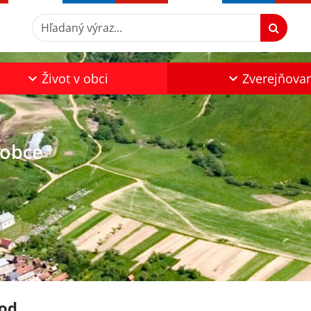
Hľadaný výraz...
Život v obci
Zverejňova
 obce
od