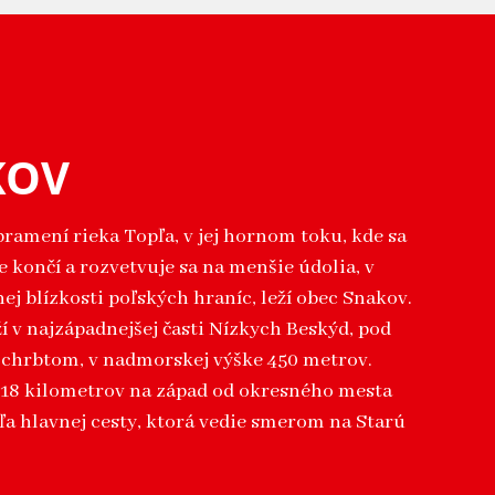
KOV
pramení rieka Topľa, v jej hornom toku, kde sa
e končí a rozvetvuje sa na menšie údolia, v
ej blízkosti poľských hraníc, leží obec Snakov.
ží v najzápadnejšej časti Nízkych Beskýd, pod
chrbtom, v nadmorskej výške 450 metrov.
18 kilometrov na západ od okresného mesta
ľa hlavnej cesty, ktorá vedie smerom na Starú