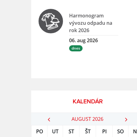
Harmonogram
vývozu odpadu na
rok 2026
06. aug 2026
dnes
KALENDÁR
AUGUST 2026
PO
UT
ST
ŠT
PI
SO
N