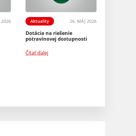
 2026
Aktuality
26. MÁJ 2026
Aktuality
Dotácia na riešenie
Snakovské Rusaľ
potravinovej dostupnosti
podporený proje
rozpočtu PSK
Čítať ďalej
Čítať ďalej