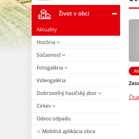
Život v obci
Aktuality
História
Súčasnosť
Fotogaléria
02. JAN 2026
Aktuality
13. NOV 2025
Ak
Videogaléria
stavenie - ’’
Slávnostné posedenie
Zasa
ogaléria
dôchodcov - fotogaléria.
Dobrovoľný hasičský zbor
Číta
Čítať ďalej
Cirkev
Odvoz odpadu
☆ Mobilná aplikácia obce