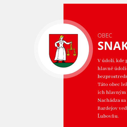
OBEC
SNA
V údolí, kde 
hlavné údoli
bezprostredn
Táto obec le
ich hlavným 
Nachádza sa 
Bardejov ved
Ľubovňu.